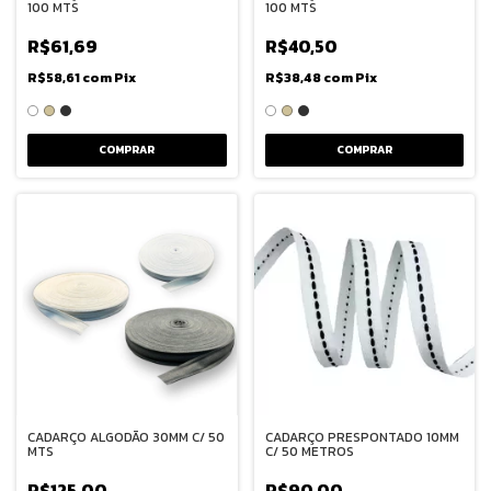
100 MTS
100 MTS
R$61,69
R$40,50
R$58,61
com
Pix
R$38,48
com
Pix
COMPRAR
COMPRAR
CADARÇO ALGODÃO 30MM C/ 50
CADARÇO PRESPONTADO 10MM
MTS
C/ 50 METROS
R$125,00
R$90,00