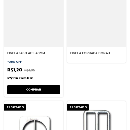
FIVELA 1468 ABS 40MM
FIVELA FORRADA DONAU
-
38
%
OFF
R$1,20
R$1,95
R$1,14
com
Pix
ESGOTADO
ESGOTADO