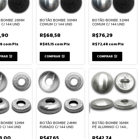
 BOMBE 28MM
BOTÃO BOMBE 30MM
BOTÃO BOMBE 32MM
C/ 144 UND
COMUM C/ 144 UND
COMUM C/ 144 UND
,90
R$68,58
R$76,29
66
com
Pix
R$65,15
com
Pix
R$72,48
com
Pix
PRAR
COMPRAR
COMPRAR
 BOMBE 32MM
BOTÃO BOMBE 24MM
BOTÃO BOMBE 16MM
 C/ 144 UND
FURADO C/ 144 UND
PÉ ALUMINIO C/ 144
UND
3,00
R$47,65
R$42,74