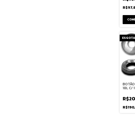
R$97,
COM
ESGOT
BOTÃO
18L C/
R$20
R$190