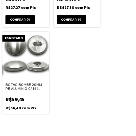
R$27,27
com
Pix
R$427,50
com
Pix
COMPRAR
ESGOTADO
BOTÃO BOMBE 20MM
PÉ ALUMINIO C/ 144
UND
R$59,45
R$56,48
com
Pix