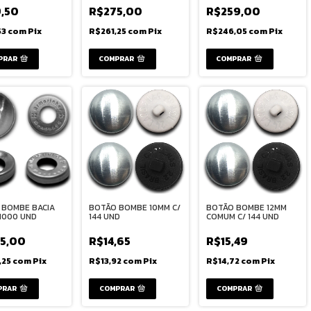
,50
R$275,00
R$259,00
53
com
Pix
R$261,25
com
Pix
R$246,05
com
Pix
PRAR
 BOMBE BACIA
BOTÃO BOMBE 10MM C/
BOTÃO BOMBE 12MM
 1000 UND
144 UND
COMUM C/ 144 UND
5,00
R$14,65
R$15,49
,25
com
Pix
R$13,92
com
Pix
R$14,72
com
Pix
COMPRAR
COMPRAR