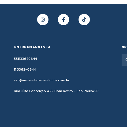
ENTRE EM CONTATO
NE
551133620644
11 3362-0644
sac@armarinhosmendonca.com.br
Rua Júlio Conceição 455, Bom Retiro - São Paulo/SP