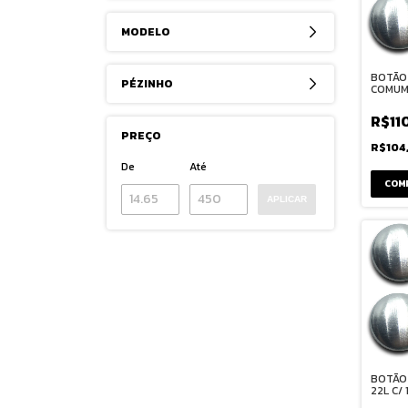
MODELO
BOTÃO
PÉZINHO
COMUM 
R$11
PREÇO
R$104
De
Até
COM
APLICAR
BOTÃO
22L C/