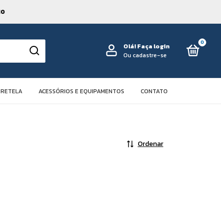
10
0
Olá!
Faça login
Ou cadastre-se
TRETELA
ACESSÓRIOS E EQUIPAMENTOS
CONTATO
Ordenar