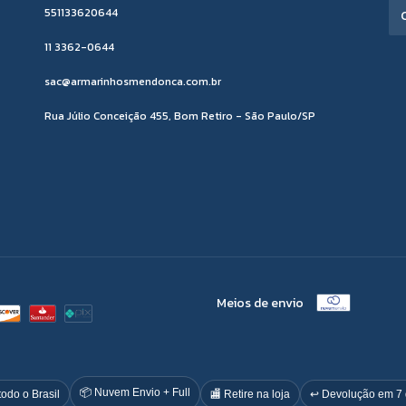
551133620644
11 3362-0644
sac@armarinhosmendonca.com.br
Rua Júlio Conceição 455, Bom Retiro - São Paulo/SP
Meios de envio
📦 Nuvem Envio + Full
todo o Brasil
🏬 Retire na loja
↩️ Devolução em 7 