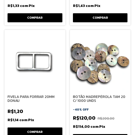
R$1,33
com
Pix
R$1,43
com
Pix
FIVELA PARA FORRAR 20MM
BOTÃO MADREPÉROLA TAM 20
DONAU
C/ 1000 UNDS
-
40
%
OFF
R$1,20
R$120,00
R$200,00
R$1,14
com
Pix
R$114,00
com
Pix