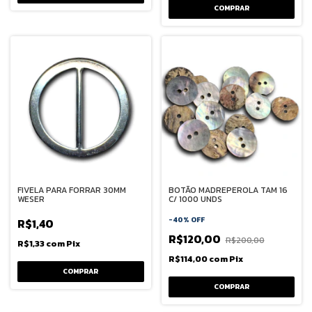
FIVELA PARA FORRAR 30MM
BOTÃO MADREPEROLA TAM 16
WESER
C/ 1000 UNDS
-
40
%
OFF
R$1,40
R$120,00
R$200,00
R$1,33
com
Pix
R$114,00
com
Pix