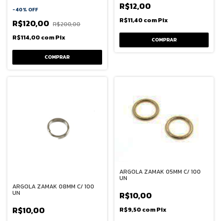
R$12,00
-
40
%
OFF
R$11,40
com
Pix
R$120,00
R$200,00
R$114,00
com
Pix
COMPRAR
ARGOLA ZAMAK 05MM C/ 100
UN
ARGOLA ZAMAK 08MM C/ 100
UN
R$10,00
R$10,00
R$9,50
com
Pix