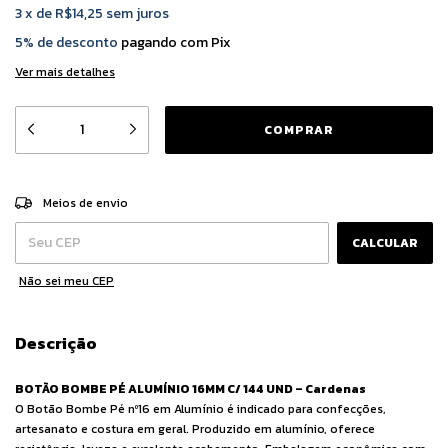
3
x
de
R$14,25
sem juros
5% de desconto
pagando com Pix
Ver mais detalhes
ALTERAR CEP
Entregas para o CEP:
Meios de envio
CALCULAR
Não sei meu CEP
Descrição
BOTÃO BOMBE PÉ ALUMÍNIO 16MM C/ 144 UND – Cardenas
O Botão Bombe Pé nº16 em Alumínio é indicado para confecções,
artesanato e costura em geral. Produzido em alumínio, oferece