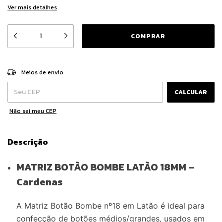
Ver mais detalhes
ALTERAR CEP
Entregas para o CEP:
Meios de envio
CALCULAR
Não sei meu CEP
Descrição
MATRIZ BOTÃO BOMBE LATÃO 18MM –
Cardenas
A Matriz Botão Bombe nº18 em Latão é ideal para
confecção de botões médios/grandes, usados em