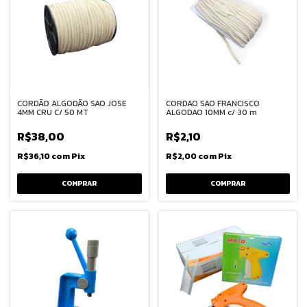
CORDÃO ALGODÃO SAO JOSE
CORDAO SAO FRANCISCO
4MM CRU C/ 50 MT
ALGODAO 10MM c/ 30 m
R$38,00
R$2,10
R$36,10
com
Pix
R$2,00
com
Pix