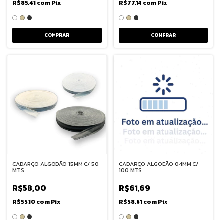
R$85,41
com
Pix
R$77,14
com
Pix
COMPRAR
COMPRAR
CADARÇO ALGODÃO 15MM C/ 50
CADARÇO ALGODÃO 04MM C/
MTS
100 MTS
R$58,00
R$61,69
R$55,10
com
Pix
R$58,61
com
Pix