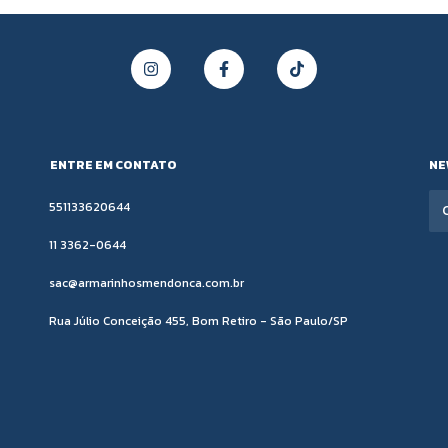
ENTRE EM CONTATO
NE
551133620644
11 3362-0644
sac@armarinhosmendonca.com.br
Rua Júlio Conceição 455, Bom Retiro - São Paulo/SP