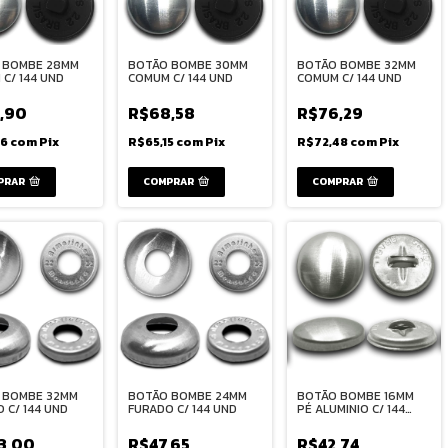
 BOMBE 28MM
BOTÃO BOMBE 30MM
BOTÃO BOMBE 32MM
C/ 144 UND
COMUM C/ 144 UND
COMUM C/ 144 UND
,90
R$68,58
R$76,29
66
com
Pix
R$65,15
com
Pix
R$72,48
com
Pix
PRAR
COMPRAR
COMPRAR
 BOMBE 32MM
BOTÃO BOMBE 24MM
BOTÃO BOMBE 16MM
 C/ 144 UND
FURADO C/ 144 UND
PÉ ALUMINIO C/ 144
UND
3,00
R$47,65
R$42,74