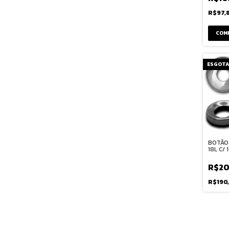
R$97,
COM
ESGOT
BOTÃO
18L C/
R$20
R$190