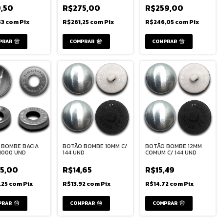
,50
R$275,00
R$259,00
53
com
Pix
R$261,25
com
Pix
R$246,05
com
Pix
PRAR
 BOMBE BACIA
BOTÃO BOMBE 10MM C/
BOTÃO BOMBE 12MM
 1000 UND
144 UND
COMUM C/ 144 UND
5,00
R$14,65
R$15,49
,25
com
Pix
R$13,92
com
Pix
R$14,72
com
Pix
COMPRAR
COMPRAR