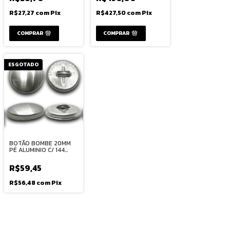
R$27,27
com
Pix
R$427,50
com
Pix
COMPRAR
ESGOTADO
BOTÃO BOMBE 20MM
PÉ ALUMINIO C/ 144
UND
R$59,45
R$56,48
com
Pix