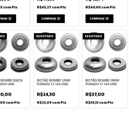
85
com
Pix
R$45,27
com
Pix
R$40,60
com
Pix
PRAR
COMPRAR
ADO
ESGOTADO
ESGOTADO
 BOMBE BACIA
BOTÃO BOMBE 12MM
BOTÃO BOMBE 18MM
 1000 UND
FURADO C/ 144 UND
FURADO C/ 144 UND
0,00
R$24,30
R$37,00
,00
com
Pix
R$23,09
com
Pix
R$35,15
com
Pix