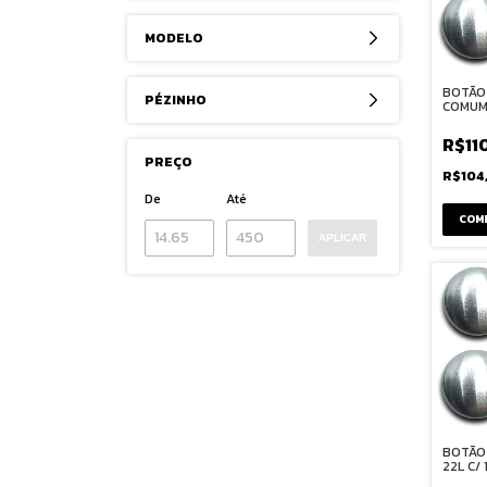
MODELO
BOTÃO
PÉZINHO
COMUM 
R$11
PREÇO
R$104
De
Até
COM
APLICAR
BOTÃO
22L C/